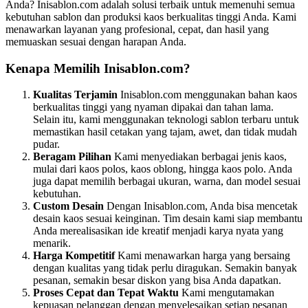
Anda? Inisablon.com adalah solusi terbaik untuk memenuhi semua
kebutuhan sablon dan produksi kaos berkualitas tinggi Anda. Kami
menawarkan layanan yang profesional, cepat, dan hasil yang
memuaskan sesuai dengan harapan Anda.
Kenapa Memilih Inisablon.com?
Kualitas Terjamin
Inisablon.com menggunakan bahan kaos
berkualitas tinggi yang nyaman dipakai dan tahan lama.
Selain itu, kami menggunakan teknologi sablon terbaru untuk
memastikan hasil cetakan yang tajam, awet, dan tidak mudah
pudar.
Beragam Pilihan
Kami menyediakan berbagai jenis kaos,
mulai dari kaos polos, kaos oblong, hingga kaos polo. Anda
juga dapat memilih berbagai ukuran, warna, dan model sesuai
kebutuhan.
Custom Desain
Dengan Inisablon.com, Anda bisa mencetak
desain kaos sesuai keinginan. Tim desain kami siap membantu
Anda merealisasikan ide kreatif menjadi karya nyata yang
menarik.
Harga Kompetitif
Kami menawarkan harga yang bersaing
dengan kualitas yang tidak perlu diragukan. Semakin banyak
pesanan, semakin besar diskon yang bisa Anda dapatkan.
Proses Cepat dan Tepat Waktu
Kami mengutamakan
kepuasan pelanggan dengan menyelesaikan setiap pesanan