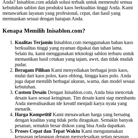
Anda? Inisablon.com adalah solusi terbaik untuk memenuhi semua
kebutuhan sablon dan produksi kaos berkualitas tinggi Anda. Kami
menawarkan layanan yang profesional, cepat, dan hasil yang
memuaskan sesuai dengan harapan Anda.
Kenapa Memilih Inisablon.com?
Kualitas Terjamin
Inisablon.com menggunakan bahan kaos
berkualitas tinggi yang nyaman dipakai dan tahan lama.
Selain itu, kami menggunakan teknologi sablon terbaru untuk
memastikan hasil cetakan yang tajam, awet, dan tidak mudah
pudar.
Beragam Pilihan
Kami menyediakan berbagai jenis kaos,
mulai dari kaos polos, kaos oblong, hingga kaos polo. Anda
juga dapat memilih berbagai ukuran, warna, dan model sesuai
kebutuhan.
Custom Desain
Dengan Inisablon.com, Anda bisa mencetak
desain kaos sesuai keinginan. Tim desain kami siap membantu
Anda merealisasikan ide kreatif menjadi karya nyata yang
menarik.
Harga Kompetitif
Kami menawarkan harga yang bersaing
dengan kualitas yang tidak perlu diragukan. Semakin banyak
pesanan, semakin besar diskon yang bisa Anda dapatkan.
Proses Cepat dan Tepat Waktu
Kami mengutamakan
kepuasan pelanggan dengan menyelesaikan setiap pesanan