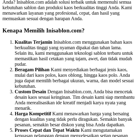
Anda? Inisablon.com adalah solusi terbaik untuk memenuhi semua
kebutuhan sablon dan produksi kaos berkualitas tinggi Anda. Kami
menawarkan layanan yang profesional, cepat, dan hasil yang
memuaskan sesuai dengan harapan Anda.
Kenapa Memilih Inisablon.com?
Kualitas Terjamin
Inisablon.com menggunakan bahan kaos
berkualitas tinggi yang nyaman dipakai dan tahan lama.
Selain itu, kami menggunakan teknologi sablon terbaru untuk
memastikan hasil cetakan yang tajam, awet, dan tidak mudah
pudar.
Beragam Pilihan
Kami menyediakan berbagai jenis kaos,
mulai dari kaos polos, kaos oblong, hingga kaos polo. Anda
juga dapat memilih berbagai ukuran, warna, dan model sesuai
kebutuhan.
Custom Desain
Dengan Inisablon.com, Anda bisa mencetak
desain kaos sesuai keinginan. Tim desain kami siap membantu
Anda merealisasikan ide kreatif menjadi karya nyata yang
menarik.
Harga Kompetitif
Kami menawarkan harga yang bersaing
dengan kualitas yang tidak perlu diragukan. Semakin banyak
pesanan, semakin besar diskon yang bisa Anda dapatkan.
Proses Cepat dan Tepat Waktu
Kami mengutamakan
kepuasan pelanggan dengan menyelesaikan setiap pesanan