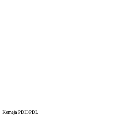
Kemeja PDH/PDL