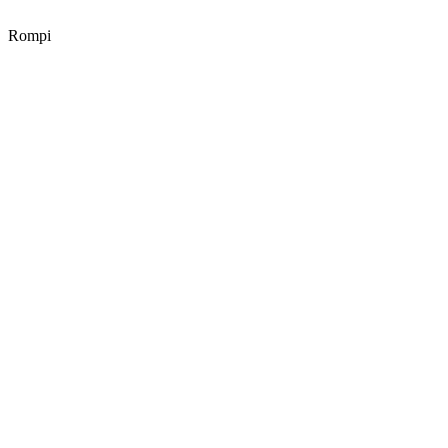
Rompi