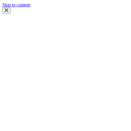
Skip to content