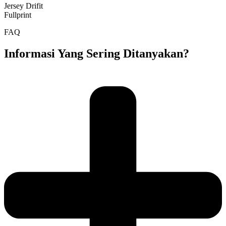
Jersey Drifit
Fullprint
FAQ
Informasi Yang Sering Ditanyakan?