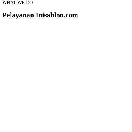
WHAT WE DO
Pelayanan Inisablon.com