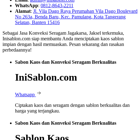
WhatsApp
:
0812-8643-2211
Alamat
:
Jl. Vila Dago Raya Perumahan Vila Dago Boulevard
No 263a, Benda Baru, Kec. Pamulang, Kota Tangerang
Selatan, Banten 15416
Sebagai Jasa Konveksi Seragam Jagakarsa, Jaksel terkemuka,
Inisablon.com siap membantu Anda menciptakan kaos sablon
impian dengan hasil memuaskan. Pesan sekarang dan rasakan
perbedaannya!
Sabon Kaos dan Konveksi Seragam Berkualitas
IniSablon.com
Whatsapp
Ciptakan kaos dan seragam dengan sablon berkualitas dan
harga yang terjangkau.
Sabon Kaos dan Konveksi Seragam Berkualitas
Sablon Kaos