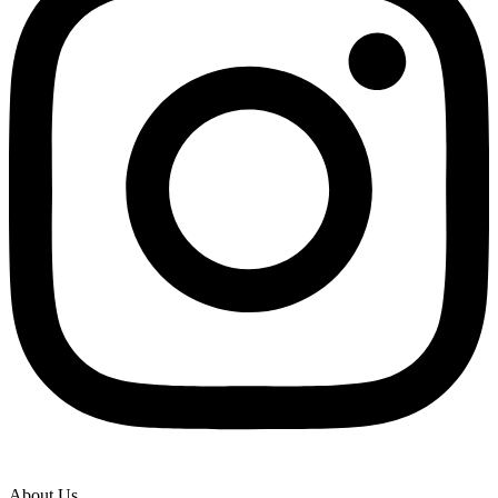
About Us