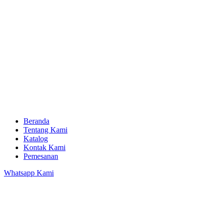
Beranda
Tentang Kami
Katalog
Kontak Kami
Pemesanan
Whatsapp Kami