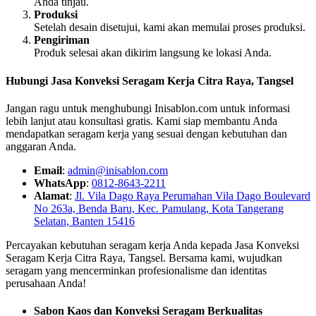
Anda tinjau.
Produksi
Setelah desain disetujui, kami akan memulai proses produksi.
Pengiriman
Produk selesai akan dikirim langsung ke lokasi Anda.
Hubungi Jasa Konveksi Seragam Kerja Citra Raya, Tangsel
Jangan ragu untuk menghubungi Inisablon.com untuk informasi
lebih lanjut atau konsultasi gratis. Kami siap membantu Anda
mendapatkan seragam kerja yang sesuai dengan kebutuhan dan
anggaran Anda.
Email
:
admin@inisablon.com
WhatsApp
:
0812-8643-2211
Alamat
:
Jl. Vila Dago Raya Perumahan Vila Dago Boulevard
No 263a, Benda Baru, Kec. Pamulang, Kota Tangerang
Selatan, Banten 15416
Percayakan kebutuhan seragam kerja Anda kepada Jasa Konveksi
Seragam Kerja Citra Raya, Tangsel. Bersama kami, wujudkan
seragam yang mencerminkan profesionalisme dan identitas
perusahaan Anda!
Sabon Kaos dan Konveksi Seragam Berkualitas