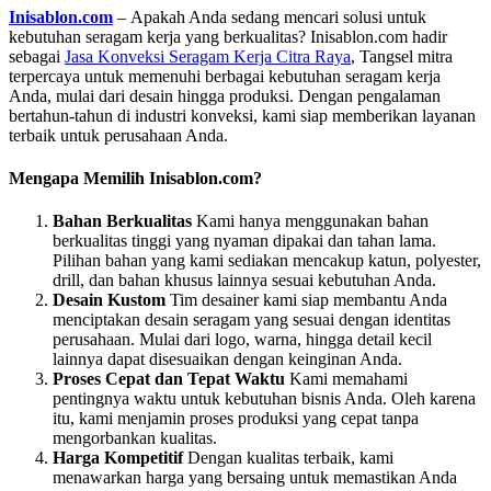
Inisablon.com
– Apakah Anda sedang mencari solusi untuk
kebutuhan seragam kerja yang berkualitas? Inisablon.com hadir
sebagai
Jasa Konveksi Seragam Kerja Citra Raya
, Tangsel mitra
terpercaya untuk memenuhi berbagai kebutuhan seragam kerja
Anda, mulai dari desain hingga produksi. Dengan pengalaman
bertahun-tahun di industri konveksi, kami siap memberikan layanan
terbaik untuk perusahaan Anda.
Mengapa Memilih Inisablon.com?
Bahan Berkualitas
Kami hanya menggunakan bahan
berkualitas tinggi yang nyaman dipakai dan tahan lama.
Pilihan bahan yang kami sediakan mencakup katun, polyester,
drill, dan bahan khusus lainnya sesuai kebutuhan Anda.
Desain Kustom
Tim desainer kami siap membantu Anda
menciptakan desain seragam yang sesuai dengan identitas
perusahaan. Mulai dari logo, warna, hingga detail kecil
lainnya dapat disesuaikan dengan keinginan Anda.
Proses Cepat dan Tepat Waktu
Kami memahami
pentingnya waktu untuk kebutuhan bisnis Anda. Oleh karena
itu, kami menjamin proses produksi yang cepat tanpa
mengorbankan kualitas.
Harga Kompetitif
Dengan kualitas terbaik, kami
menawarkan harga yang bersaing untuk memastikan Anda