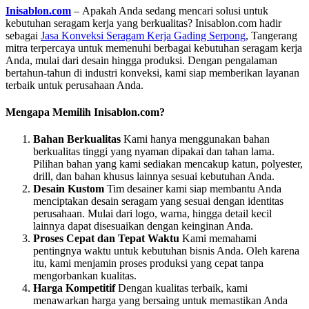
Inisablon.com
– Apakah Anda sedang mencari solusi untuk
kebutuhan seragam kerja yang berkualitas? Inisablon.com hadir
sebagai
Jasa Konveksi Seragam Kerja Gading Serpong
, Tangerang
mitra terpercaya untuk memenuhi berbagai kebutuhan seragam kerja
Anda, mulai dari desain hingga produksi. Dengan pengalaman
bertahun-tahun di industri konveksi, kami siap memberikan layanan
terbaik untuk perusahaan Anda.
Mengapa Memilih Inisablon.com?
Bahan Berkualitas
Kami hanya menggunakan bahan
berkualitas tinggi yang nyaman dipakai dan tahan lama.
Pilihan bahan yang kami sediakan mencakup katun, polyester,
drill, dan bahan khusus lainnya sesuai kebutuhan Anda.
Desain Kustom
Tim desainer kami siap membantu Anda
menciptakan desain seragam yang sesuai dengan identitas
perusahaan. Mulai dari logo, warna, hingga detail kecil
lainnya dapat disesuaikan dengan keinginan Anda.
Proses Cepat dan Tepat Waktu
Kami memahami
pentingnya waktu untuk kebutuhan bisnis Anda. Oleh karena
itu, kami menjamin proses produksi yang cepat tanpa
mengorbankan kualitas.
Harga Kompetitif
Dengan kualitas terbaik, kami
menawarkan harga yang bersaing untuk memastikan Anda