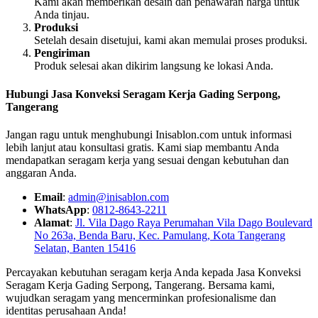
Kami akan memberikan desain dan penawaran harga untuk
Anda tinjau.
Produksi
Setelah desain disetujui, kami akan memulai proses produksi.
Pengiriman
Produk selesai akan dikirim langsung ke lokasi Anda.
Hubungi Jasa Konveksi Seragam Kerja Gading Serpong,
Tangerang
Jangan ragu untuk menghubungi Inisablon.com untuk informasi
lebih lanjut atau konsultasi gratis. Kami siap membantu Anda
mendapatkan seragam kerja yang sesuai dengan kebutuhan dan
anggaran Anda.
Email
:
admin@inisablon.com
WhatsApp
:
0812-8643-2211
Alamat
:
Jl. Vila Dago Raya Perumahan Vila Dago Boulevard
No 263a, Benda Baru, Kec. Pamulang, Kota Tangerang
Selatan, Banten 15416
Percayakan kebutuhan seragam kerja Anda kepada Jasa Konveksi
Seragam Kerja Gading Serpong, Tangerang. Bersama kami,
wujudkan seragam yang mencerminkan profesionalisme dan
identitas perusahaan Anda!