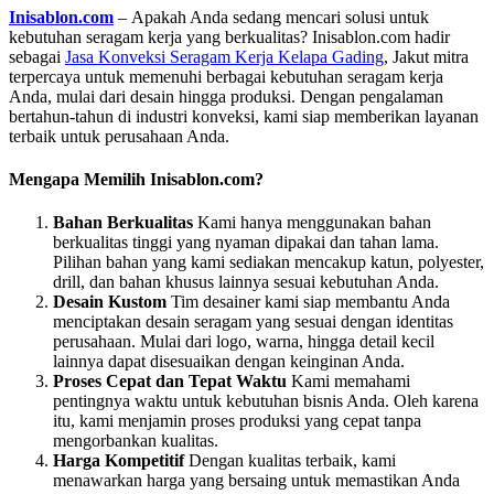
Inisablon.com
– Apakah Anda sedang mencari solusi untuk
kebutuhan seragam kerja yang berkualitas? Inisablon.com hadir
sebagai
Jasa Konveksi Seragam Kerja Kelapa Gading
, Jakut mitra
terpercaya untuk memenuhi berbagai kebutuhan seragam kerja
Anda, mulai dari desain hingga produksi. Dengan pengalaman
bertahun-tahun di industri konveksi, kami siap memberikan layanan
terbaik untuk perusahaan Anda.
Mengapa Memilih Inisablon.com?
Bahan Berkualitas
Kami hanya menggunakan bahan
berkualitas tinggi yang nyaman dipakai dan tahan lama.
Pilihan bahan yang kami sediakan mencakup katun, polyester,
drill, dan bahan khusus lainnya sesuai kebutuhan Anda.
Desain Kustom
Tim desainer kami siap membantu Anda
menciptakan desain seragam yang sesuai dengan identitas
perusahaan. Mulai dari logo, warna, hingga detail kecil
lainnya dapat disesuaikan dengan keinginan Anda.
Proses Cepat dan Tepat Waktu
Kami memahami
pentingnya waktu untuk kebutuhan bisnis Anda. Oleh karena
itu, kami menjamin proses produksi yang cepat tanpa
mengorbankan kualitas.
Harga Kompetitif
Dengan kualitas terbaik, kami
menawarkan harga yang bersaing untuk memastikan Anda