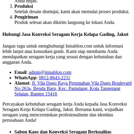
Anda tinjau.
Produksi
Setelah desain disetujui, kami akan memulai proses produksi.
Pengiriman
Produk selesai akan dikirim langsung ke lokasi Anda.
Hubungi Jasa Konveksi Seragam Kerja Kelapa Gading, Jakut
Jangan ragu untuk menghubungi Inisablon.com untuk informasi
lebih lanjut atau konsultasi gratis. Kami siap membantu Anda
mendapatkan seragam kerja yang sesuai dengan kebutuhan dan
anggaran Anda.
Email
:
admin@inisablon.com
WhatsApp
:
0812-8643-2211
Alamat
:
Jl. Vila Dago Raya Perumahan Vila Dago Boulevard
No 263a, Benda Baru, Kec. Pamulang, Kota Tangerang
Selatan, Banten 15416
Percayakan kebutuhan seragam kerja Anda kepada Jasa Konveksi
Seragam Kerja Kelapa Gading, Jakut. Bersama kami, wujudkan
seragam yang mencerminkan profesionalisme dan identitas
perusahaan Anda!
Sabon Kaos dan Konveksi Seragam Berkualitas