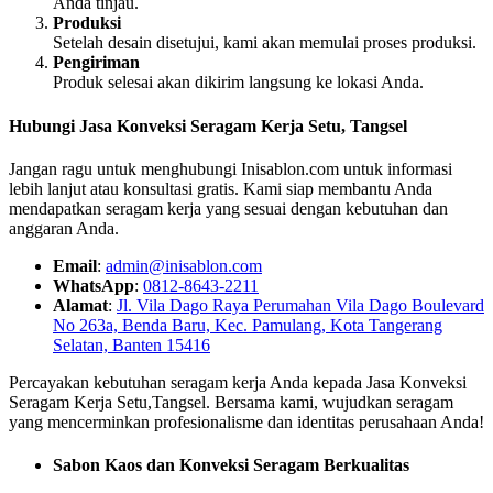
Anda tinjau.
Produksi
Setelah desain disetujui, kami akan memulai proses produksi.
Pengiriman
Produk selesai akan dikirim langsung ke lokasi Anda.
Hubungi Jasa Konveksi Seragam Kerja Setu, Tangsel
Jangan ragu untuk menghubungi Inisablon.com untuk informasi
lebih lanjut atau konsultasi gratis. Kami siap membantu Anda
mendapatkan seragam kerja yang sesuai dengan kebutuhan dan
anggaran Anda.
Email
:
admin@inisablon.com
WhatsApp
:
0812-8643-2211
Alamat
:
Jl. Vila Dago Raya Perumahan Vila Dago Boulevard
No 263a, Benda Baru, Kec. Pamulang, Kota Tangerang
Selatan, Banten 15416
Percayakan kebutuhan seragam kerja Anda kepada Jasa Konveksi
Seragam Kerja Setu,Tangsel. Bersama kami, wujudkan seragam
yang mencerminkan profesionalisme dan identitas perusahaan Anda!
Sabon Kaos dan Konveksi Seragam Berkualitas