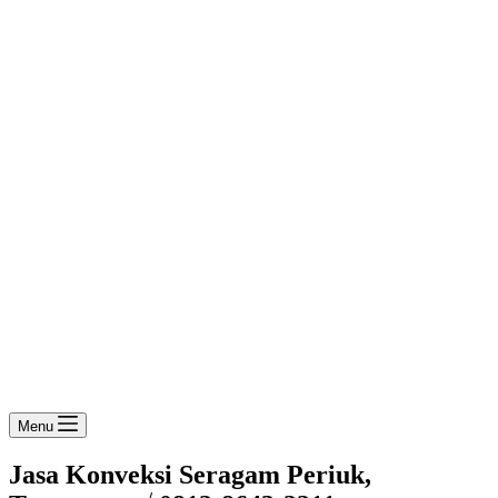
Menu
Jasa Konveksi Seragam Periuk,