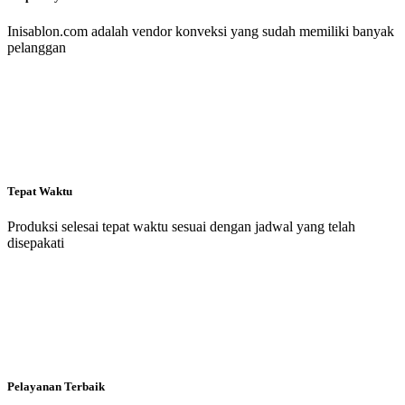
Inisablon.com adalah vendor konveksi yang sudah memiliki banyak
pelanggan
Tepat Waktu
Produksi selesai tepat waktu sesuai dengan jadwal yang telah
disepakati
Pelayanan Terbaik