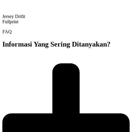
Jersey Drifit
Fullprint
FAQ
Informasi Yang Sering Ditanyakan?