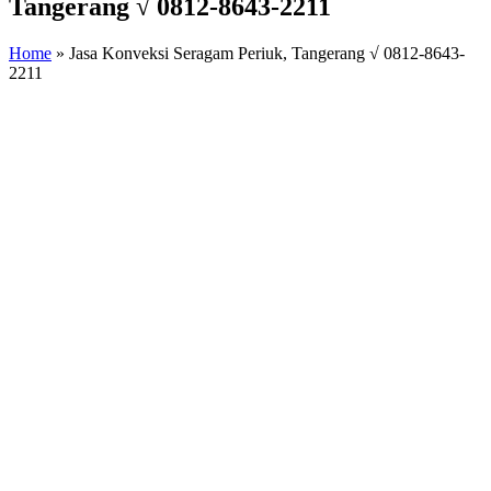
Tangerang √ 0812-8643-2211
Home
»
Jasa Konveksi Seragam Periuk, Tangerang √ 0812-8643-
2211