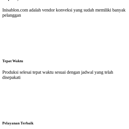
Inisablon.com adalah vendor konveksi yang sudah memiliki banyak
pelanggan
Tepat Waktu
Produksi selesai tepat waktu sesuai dengan jadwal yang telah
disepakati
Pelayanan Terbaik