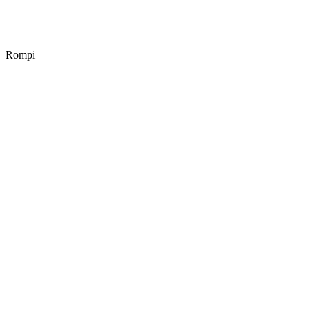
Rompi