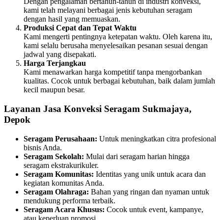
Dengan pengalaman bertahun-tahun di industri konveksi,
kami telah melayani berbagai jenis kebutuhan seragam
dengan hasil yang memuaskan.
Produksi Cepat dan Tepat Waktu
Kami mengerti pentingnya ketepatan waktu. Oleh karena itu,
kami selalu berusaha menyelesaikan pesanan sesuai dengan
jadwal yang disepakati.
Harga Terjangkau
Kami menawarkan harga kompetitif tanpa mengorbankan
kualitas. Cocok untuk berbagai kebutuhan, baik dalam jumlah
kecil maupun besar.
Layanan Jasa Konveksi Seragam Sukmajaya,
Depok
Seragam Perusahaan:
Untuk meningkatkan citra profesional
bisnis Anda.
Seragam Sekolah:
Mulai dari seragam harian hingga
seragam ekstrakurikuler.
Seragam Komunitas:
Identitas yang unik untuk acara dan
kegiatan komunitas Anda.
Seragam Olahraga:
Bahan yang ringan dan nyaman untuk
mendukung performa terbaik.
Seragam Acara Khusus:
Cocok untuk event, kampanye,
atau keperluan promosi.