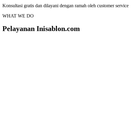
Konsultasi gratis dan dilayani dengan ramah oleh customer service
WHAT WE DO
Pelayanan Inisablon.com