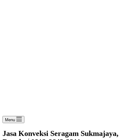
Menu
Jasa Konveksi Seragam Sukmajaya,