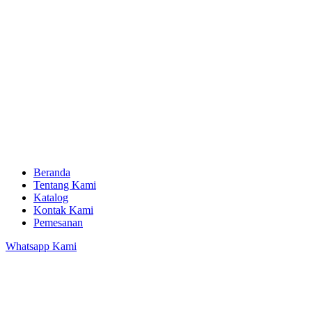
Beranda
Tentang Kami
Katalog
Kontak Kami
Pemesanan
Whatsapp Kami