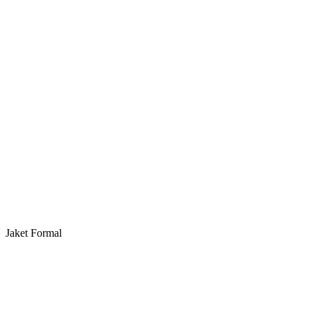
Jaket Formal