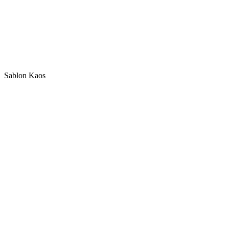
Sablon Kaos