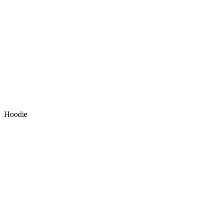
Hoodie