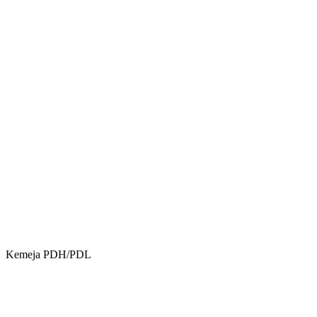
Kemeja PDH/PDL