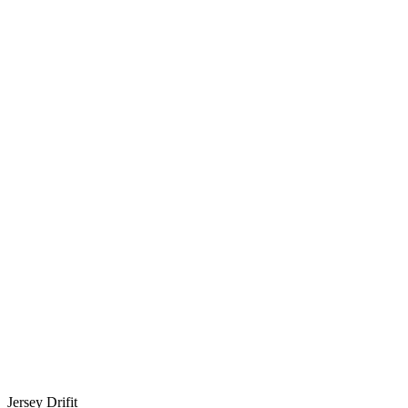
Jersey Drifit