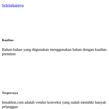
Selengkapnya
Kualitas
Bahan-bahan yang diigunakan menggunakan bahan dengan kualitas
premium
Terpercaya
Inisablon.com adalah vendor konveksi yang sudah memiliki banyak
pelanggan