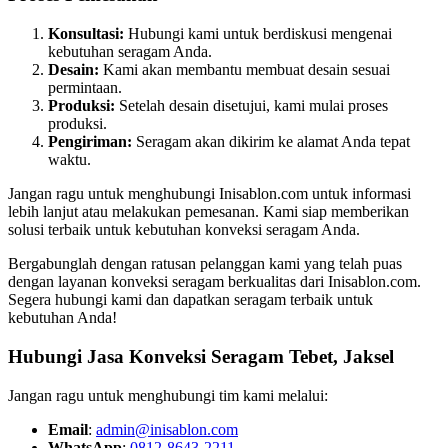
Konsultasi:
Hubungi kami untuk berdiskusi mengenai
kebutuhan seragam Anda.
Desain:
Kami akan membantu membuat desain sesuai
permintaan.
Produksi:
Setelah desain disetujui, kami mulai proses
produksi.
Pengiriman:
Seragam akan dikirim ke alamat Anda tepat
waktu.
Jangan ragu untuk menghubungi Inisablon.com untuk informasi
lebih lanjut atau melakukan pemesanan. Kami siap memberikan
solusi terbaik untuk kebutuhan konveksi seragam Anda.
Bergabunglah dengan ratusan pelanggan kami yang telah puas
dengan layanan konveksi seragam berkualitas dari Inisablon.com.
Segera hubungi kami dan dapatkan seragam terbaik untuk
kebutuhan Anda!
Hubungi Jasa Konveksi Seragam Tebet, Jaksel
Jangan ragu untuk menghubungi tim kami melalui:
Email
:
admin@inisablon.com
WhatsApp
:
0812-8643-2211