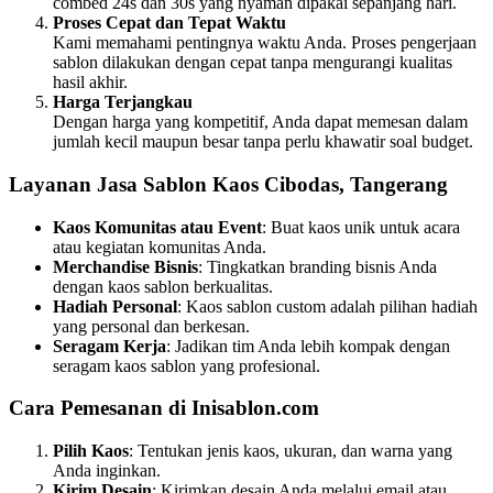
combed 24s dan 30s yang nyaman dipakai sepanjang hari.
Proses Cepat dan Tepat Waktu
Kami memahami pentingnya waktu Anda. Proses pengerjaan
sablon dilakukan dengan cepat tanpa mengurangi kualitas
hasil akhir.
Harga Terjangkau
Dengan harga yang kompetitif, Anda dapat memesan dalam
jumlah kecil maupun besar tanpa perlu khawatir soal budget.
Layanan Jasa Sablon Kaos Cibodas, Tangerang
Kaos Komunitas atau Event
: Buat kaos unik untuk acara
atau kegiatan komunitas Anda.
Merchandise Bisnis
: Tingkatkan branding bisnis Anda
dengan kaos sablon berkualitas.
Hadiah Personal
: Kaos sablon custom adalah pilihan hadiah
yang personal dan berkesan.
Seragam Kerja
: Jadikan tim Anda lebih kompak dengan
seragam kaos sablon yang profesional.
Cara Pemesanan di Inisablon.com
Pilih Kaos
: Tentukan jenis kaos, ukuran, dan warna yang
Anda inginkan.
Kirim Desain
: Kirimkan desain Anda melalui email atau