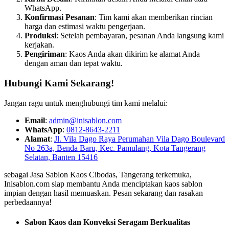
WhatsApp.
Konfirmasi Pesanan
: Tim kami akan memberikan rincian
harga dan estimasi waktu pengerjaan.
Produksi
: Setelah pembayaran, pesanan Anda langsung kami
kerjakan.
Pengiriman
: Kaos Anda akan dikirim ke alamat Anda
dengan aman dan tepat waktu.
Hubungi Kami Sekarang!
Jangan ragu untuk menghubungi tim kami melalui:
Email
:
admin@inisablon.com
WhatsApp
:
0812-8643-2211
Alamat
:
Jl. Vila Dago Raya Perumahan Vila Dago Boulevard
No 263a, Benda Baru, Kec. Pamulang, Kota Tangerang
Selatan, Banten 15416
sebagai Jasa Sablon Kaos Cibodas, Tangerang terkemuka,
Inisablon.com siap membantu Anda menciptakan kaos sablon
impian dengan hasil memuaskan. Pesan sekarang dan rasakan
perbedaannya!
Sabon Kaos dan Konveksi Seragam Berkualitas