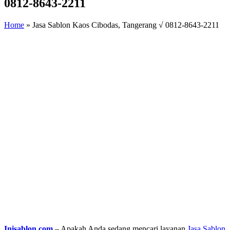
0812-8643-2211
Home
»
Jasa Sablon Kaos Cibodas, Tangerang √ 0812-8643-2211
Inisablon.com
– Apakah Anda sedang mencari layanan
Jasa Sablon