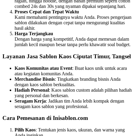
raglan, hingga hoodie, dengan bahan premium seperti cotton
combed 24s dan 30s yang nyaman dipakai sepanjang hari.
Proses Cepat dan Tepat Waktu
Kami memahami pentingnya waktu Anda. Proses pengerjaan
sablon dilakukan dengan cepat tanpa mengurangi kualitas
hasil akhir.
Harga Terjangkau
Dengan harga yang kompetitif, Anda dapat memesan dalam
jumlah kecil maupun besar tanpa perlu khawatir soal budget.
Layanan Jasa Sablon Kaos Ciputat Timur, Tangsel
Kaos Komunitas atau Event
: Buat kaos unik untuk acara
atau kegiatan komunitas Anda.
Merchandise Bisnis
: Tingkatkan branding bisnis Anda
dengan kaos sablon berkualitas.
Hadiah Personal
: Kaos sablon custom adalah pilihan hadiah
yang personal dan berkesan.
Seragam Kerja
: Jadikan tim Anda lebih kompak dengan
seragam kaos sablon yang profesional.
Cara Pemesanan di Inisablon.com
Pilih Kaos
: Tentukan jenis kaos, ukuran, dan warna yang
Anda inginkan.