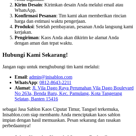
Kirim Desain
: Kirimkan desain Anda melalui email atau
WhatsApp.
Konfirmasi Pesanan
: Tim kami akan memberikan rincian
harga dan estimasi waktu pengerjaan.
Produksi
: Setelah pembayaran, pesanan Anda langsung kami
kerjakan.
Pengiriman
: Kaos Anda akan dikirim ke alamat Anda
dengan aman dan tepat waktu.
Hubungi Kami Sekarang!
Jangan ragu untuk menghubungi tim kami melalui:
Email
:
admin@inisablon.com
WhatsApp
:
0812-8643-2211
Alamat
:
Jl. Vila Dago Raya Perumahan Vila Dago Boulevard
No 263a, Benda Baru, Kec. Pamulang, Kota Tangerang
Selatan, Banten 15416
sebagai Jasa Sablon Kaos Ciputat Timur, Tangsel terkemuka,
Inisablon.com siap membantu Anda menciptakan kaos sablon
impian dengan hasil memuaskan. Pesan sekarang dan rasakan
perbedaannya!