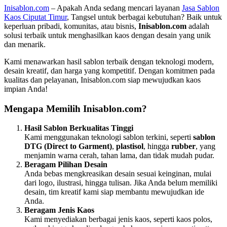
Inisablon.com
– Apakah Anda sedang mencari layanan
Jasa Sablon
Kaos Ciputat Timur
, Tangsel untuk berbagai kebutuhan? Baik untuk
keperluan pribadi, komunitas, atau bisnis,
Inisablon.com
adalah
solusi terbaik untuk menghasilkan kaos dengan desain yang unik
dan menarik.
Kami menawarkan hasil sablon terbaik dengan teknologi modern,
desain kreatif, dan harga yang kompetitif. Dengan komitmen pada
kualitas dan pelayanan, Inisablon.com siap mewujudkan kaos
impian Anda!
Mengapa Memilih Inisablon.com?
Hasil Sablon Berkualitas Tinggi
Kami menggunakan teknologi sablon terkini, seperti
sablon
DTG (Direct to Garment)
,
plastisol
, hingga
rubber
, yang
menjamin warna cerah, tahan lama, dan tidak mudah pudar.
Beragam Pilihan Desain
Anda bebas mengkreasikan desain sesuai keinginan, mulai
dari logo, ilustrasi, hingga tulisan. Jika Anda belum memiliki
desain, tim kreatif kami siap membantu mewujudkan ide
Anda.
Beragam Jenis Kaos
Kami menyediakan berbagai jenis kaos, seperti kaos polos,