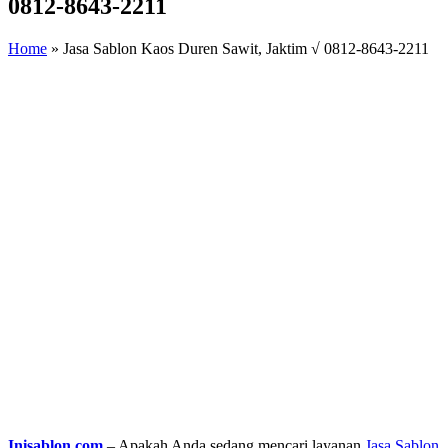
0812-8643-2211
Home
»
Jasa Sablon Kaos Duren Sawit, Jaktim √ 0812-8643-2211
Inisablon.com
– Apakah Anda sedang mencari layanan
Jasa Sablon