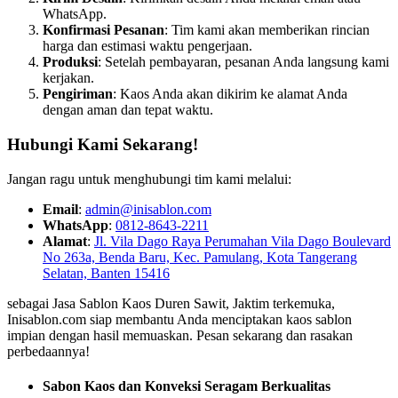
WhatsApp.
Konfirmasi Pesanan
: Tim kami akan memberikan rincian
harga dan estimasi waktu pengerjaan.
Produksi
: Setelah pembayaran, pesanan Anda langsung kami
kerjakan.
Pengiriman
: Kaos Anda akan dikirim ke alamat Anda
dengan aman dan tepat waktu.
Hubungi Kami Sekarang!
Jangan ragu untuk menghubungi tim kami melalui:
Email
:
admin@inisablon.com
WhatsApp
:
0812-8643-2211
Alamat
:
Jl. Vila Dago Raya Perumahan Vila Dago Boulevard
No 263a, Benda Baru, Kec. Pamulang, Kota Tangerang
Selatan, Banten 15416
sebagai Jasa Sablon Kaos Duren Sawit, Jaktim terkemuka,
Inisablon.com siap membantu Anda menciptakan kaos sablon
impian dengan hasil memuaskan. Pesan sekarang dan rasakan
perbedaannya!
Sabon Kaos dan Konveksi Seragam Berkualitas