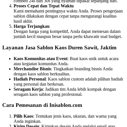
combed 24s dan 30s yang nyaman dipakai sepanjang hari.
Proses Cepat dan Tepat Waktu
Kami memahami pentingnya waktu Anda. Proses pengerjaan
sablon dilakukan dengan cepat tanpa mengurangi kualitas
hasil akhir.
Harga Terjangkau
Dengan harga yang kompetitif, Anda dapat memesan dalam
jumlah kecil maupun besar tanpa perlu khawatir soal budget.
Layanan Jasa Sablon Kaos Duren Sawit, Jaktim
Kaos Komunitas atau Event
: Buat kaos unik untuk acara
atau kegiatan komunitas Anda.
Merchandise Bisnis
: Tingkatkan branding bisnis Anda
dengan kaos sablon berkualitas.
Hadiah Personal
: Kaos sablon custom adalah pilihan hadiah
yang personal dan berkesan.
Seragam Kerja
: Jadikan tim Anda lebih kompak dengan
seragam kaos sablon yang profesional.
Cara Pemesanan di Inisablon.com
Pilih Kaos
: Tentukan jenis kaos, ukuran, dan warna yang
Anda inginkan.
Kirim Desain
: Kirimkan desain Anda melalui email atau