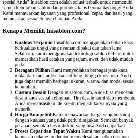
spesial Anda? Inisablon.com adalah solusi terbaik untuk memenuhi
semua kebutuhan sablon dan produksi kaos berkualitas tinggi Anda.
Kami menawarkan layanan yang profesional, cepat, dan hasil yang
memuaskan sesuai dengan harapan Anda.
Kenapa Memilih Inisablon.com?
Kualitas Terjamin
Inisablon.com menggunakan bahan kaos
berkualitas tinggi yang nyaman dipakai dan tahan lama.
Selain itu, kami menggunakan teknologi sablon terbaru untuk
memastikan hasil cetakan yang tajam, awet, dan tidak mudah
pudar.
Beragam Pilihan
Kami menyediakan berbagai jenis kaos,
mulai dari kaos polos, kaos oblong, hingga kaos polo. Anda
juga dapat memilih berbagai ukuran, warna, dan model sesuai
kebutuhan.
Custom Desain
Dengan Inisablon.com, Anda bisa mencetak
desain kaos sesuai keinginan. Tim desain kami siap membantu
Anda merealisasikan ide kreatif menjadi karya nyata yang
menarik.
Harga Kompetitif
Kami menawarkan harga yang bersaing
dengan kualitas yang tidak perlu diragukan. Semakin banyak
pesanan, semakin besar diskon yang bisa Anda dapatkan.
Proses Cepat dan Tepat Waktu
Kami mengutamakan
kepuasan pelanggan dengan menyelesaikan setiap pesanan