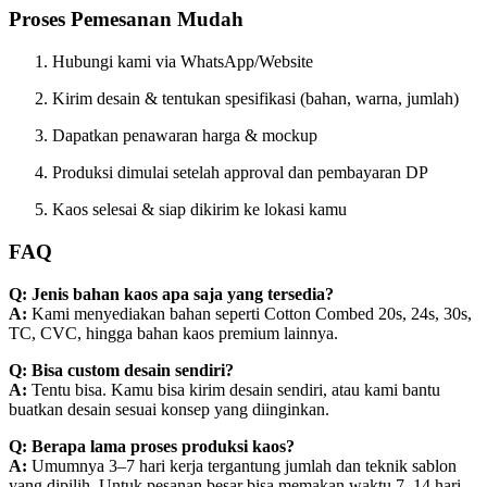
Proses Pemesanan Mudah
Hubungi kami via WhatsApp/Website
Kirim desain & tentukan spesifikasi (bahan, warna, jumlah)
Dapatkan penawaran harga & mockup
Produksi dimulai setelah approval dan pembayaran DP
Kaos selesai & siap dikirim ke lokasi kamu
FAQ
Q: Jenis bahan kaos apa saja yang tersedia?
A:
Kami menyediakan bahan seperti Cotton Combed 20s, 24s, 30s,
TC, CVC, hingga bahan kaos premium lainnya.
Q: Bisa custom desain sendiri?
A:
Tentu bisa. Kamu bisa kirim desain sendiri, atau kami bantu
buatkan desain sesuai konsep yang diinginkan.
Q: Berapa lama proses produksi kaos?
A:
Umumnya 3–7 hari kerja tergantung jumlah dan teknik sablon
yang dipilih. Untuk pesanan besar bisa memakan waktu 7–14 hari.