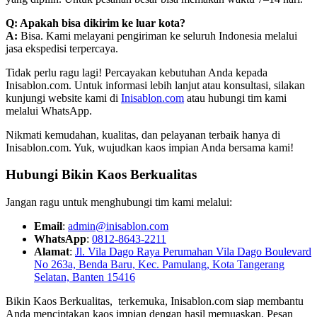
Q: Apakah bisa dikirim ke luar kota?
A:
Bisa. Kami melayani pengiriman ke seluruh Indonesia melalui
jasa ekspedisi terpercaya.
Tidak perlu ragu lagi! Percayakan kebutuhan Anda kepada
Inisablon.com. Untuk informasi lebih lanjut atau konsultasi, silakan
kunjungi website kami di
Inisablon.com
atau hubungi tim kami
melalui WhatsApp.
Nikmati kemudahan, kualitas, dan pelayanan terbaik hanya di
Inisablon.com. Yuk, wujudkan kaos impian Anda bersama kami!
Hubungi Bikin Kaos Berkualitas
Jangan ragu untuk menghubungi tim kami melalui:
Email
:
admin@inisablon.com
WhatsApp
:
0812-8643-2211
Alamat
:
Jl. Vila Dago Raya Perumahan Vila Dago Boulevard
No 263a, Benda Baru, Kec. Pamulang, Kota Tangerang
Selatan, Banten 15416
Bikin Kaos Berkualitas, terkemuka, Inisablon.com siap membantu
Anda menciptakan kaos impian dengan hasil memuaskan. Pesan