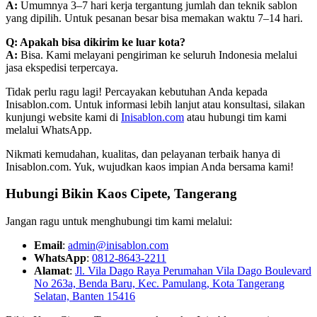
A:
Umumnya 3–7 hari kerja tergantung jumlah dan teknik sablon
yang dipilih. Untuk pesanan besar bisa memakan waktu 7–14 hari.
Q: Apakah bisa dikirim ke luar kota?
A:
Bisa. Kami melayani pengiriman ke seluruh Indonesia melalui
jasa ekspedisi terpercaya.
Tidak perlu ragu lagi! Percayakan kebutuhan Anda kepada
Inisablon.com. Untuk informasi lebih lanjut atau konsultasi, silakan
kunjungi website kami di
Inisablon.com
atau hubungi tim kami
melalui WhatsApp.
Nikmati kemudahan, kualitas, dan pelayanan terbaik hanya di
Inisablon.com. Yuk, wujudkan kaos impian Anda bersama kami!
Hubungi Bikin Kaos Cipete, Tangerang
Jangan ragu untuk menghubungi tim kami melalui:
Email
:
admin@inisablon.com
WhatsApp
:
0812-8643-2211
Alamat
:
Jl. Vila Dago Raya Perumahan Vila Dago Boulevard
No 263a, Benda Baru, Kec. Pamulang, Kota Tangerang
Selatan, Banten 15416