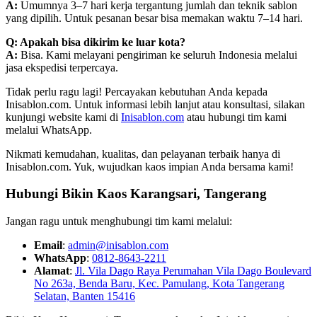
A:
Umumnya 3–7 hari kerja tergantung jumlah dan teknik sablon
yang dipilih. Untuk pesanan besar bisa memakan waktu 7–14 hari.
Q: Apakah bisa dikirim ke luar kota?
A:
Bisa. Kami melayani pengiriman ke seluruh Indonesia melalui
jasa ekspedisi terpercaya.
Tidak perlu ragu lagi! Percayakan kebutuhan Anda kepada
Inisablon.com. Untuk informasi lebih lanjut atau konsultasi, silakan
kunjungi website kami di
Inisablon.com
atau hubungi tim kami
melalui WhatsApp.
Nikmati kemudahan, kualitas, dan pelayanan terbaik hanya di
Inisablon.com. Yuk, wujudkan kaos impian Anda bersama kami!
Hubungi Bikin Kaos Karangsari, Tangerang
Jangan ragu untuk menghubungi tim kami melalui:
Email
:
admin@inisablon.com
WhatsApp
:
0812-8643-2211
Alamat
:
Jl. Vila Dago Raya Perumahan Vila Dago Boulevard
No 263a, Benda Baru, Kec. Pamulang, Kota Tangerang
Selatan, Banten 15416