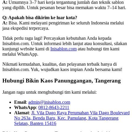
A:
Umumnya 3–7 hari kerja tergantung jumlah dan teknik sablon
yang dipilih. Untuk pesanan besar bisa memakan waktu 7–14 hari.
Q: Apakah bisa dikirim ke luar kota?
A:
Bisa. Kami melayani pengiriman ke seluruh Indonesia melalui
jasa ekspedisi terpercaya.
Tidak perlu ragu lagi! Percayakan kebutuhan Anda kepada
Inisablon.com. Untuk informasi lebih lanjut atau konsultasi, silakan
kunjungi website kami di
Inisablon.com
atau hubungi tim kami
melalui WhatsApp.
Nikmati kemudahan, kualitas, dan pelayanan terbaik hanya di
Inisablon.com. Yuk, wujudkan kaos impian Anda bersama kami!
Hubungi Bikin Kaos Panunggangan, Tangerang
Jangan ragu untuk menghubungi tim kami melalui:
Email
:
admin@inisablon.com
WhatsApp
:
0812-8643-2211
Alamat
:
Jl. Vila Dago Raya Perumahan Vila Dago Boulevard
No 263a, Benda Baru, Kec. Pamulang, Kota Tangerang
Selatan, Banten 15416