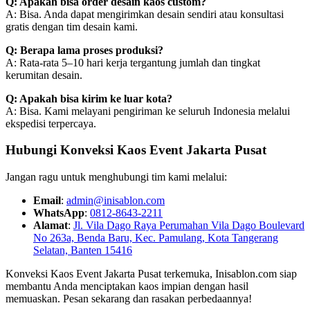
Q: Apakah bisa order desain kaos custom?
A: Bisa. Anda dapat mengirimkan desain sendiri atau konsultasi
gratis dengan tim desain kami.
Q: Berapa lama proses produksi?
A: Rata-rata 5–10 hari kerja tergantung jumlah dan tingkat
kerumitan desain.
Q: Apakah bisa kirim ke luar kota?
A: Bisa. Kami melayani pengiriman ke seluruh Indonesia melalui
ekspedisi terpercaya.
Hubungi Konveksi Kaos Event Jakarta Pusat
Jangan ragu untuk menghubungi tim kami melalui:
Email
:
admin@inisablon.com
WhatsApp
:
0812-8643-2211
Alamat
:
Jl. Vila Dago Raya Perumahan Vila Dago Boulevard
No 263a, Benda Baru, Kec. Pamulang, Kota Tangerang
Selatan, Banten 15416
Konveksi Kaos Event Jakarta Pusat terkemuka, Inisablon.com siap
membantu Anda menciptakan kaos impian dengan hasil
memuaskan. Pesan sekarang dan rasakan perbedaannya!