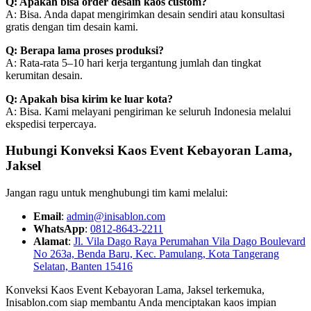
Q: Apakah bisa order desain kaos custom?
A: Bisa. Anda dapat mengirimkan desain sendiri atau konsultasi
gratis dengan tim desain kami.
Q: Berapa lama proses produksi?
A: Rata-rata 5–10 hari kerja tergantung jumlah dan tingkat
kerumitan desain.
Q: Apakah bisa kirim ke luar kota?
A: Bisa. Kami melayani pengiriman ke seluruh Indonesia melalui
ekspedisi terpercaya.
Hubungi Konveksi Kaos Event Kebayoran Lama,
Jaksel
Jangan ragu untuk menghubungi tim kami melalui:
Email
:
admin@inisablon.com
WhatsApp
:
0812-8643-2211
Alamat
:
Jl. Vila Dago Raya Perumahan Vila Dago Boulevard
No 263a, Benda Baru, Kec. Pamulang, Kota Tangerang
Selatan, Banten 15416
Konveksi Kaos Event Kebayoran Lama, Jaksel terkemuka,
Inisablon.com siap membantu Anda menciptakan kaos impian