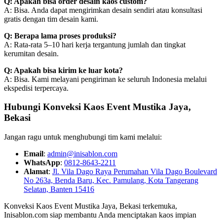
Q: Apakah bisa order desain kaos custom?
A: Bisa. Anda dapat mengirimkan desain sendiri atau konsultasi
gratis dengan tim desain kami.
Q: Berapa lama proses produksi?
A: Rata-rata 5–10 hari kerja tergantung jumlah dan tingkat
kerumitan desain.
Q: Apakah bisa kirim ke luar kota?
A: Bisa. Kami melayani pengiriman ke seluruh Indonesia melalui
ekspedisi terpercaya.
Hubungi Konveksi Kaos Event Mustika Jaya,
Bekasi
Jangan ragu untuk menghubungi tim kami melalui:
Email
:
admin@inisablon.com
WhatsApp
:
0812-8643-2211
Alamat
:
Jl. Vila Dago Raya Perumahan Vila Dago Boulevard
No 263a, Benda Baru, Kec. Pamulang, Kota Tangerang
Selatan, Banten 15416
Konveksi Kaos Event Mustika Jaya, Bekasi terkemuka,
Inisablon.com siap membantu Anda menciptakan kaos impian