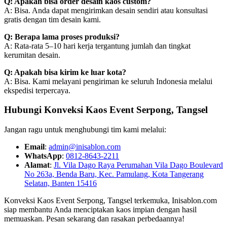
Q: Apakah bisa order desain kaos custom?
A: Bisa. Anda dapat mengirimkan desain sendiri atau konsultasi
gratis dengan tim desain kami.
Q: Berapa lama proses produksi?
A: Rata-rata 5–10 hari kerja tergantung jumlah dan tingkat
kerumitan desain.
Q: Apakah bisa kirim ke luar kota?
A: Bisa. Kami melayani pengiriman ke seluruh Indonesia melalui
ekspedisi terpercaya.
Hubungi Konveksi Kaos Event Serpong, Tangsel
Jangan ragu untuk menghubungi tim kami melalui:
Email
:
admin@inisablon.com
WhatsApp
:
0812-8643-2211
Alamat
:
Jl. Vila Dago Raya Perumahan Vila Dago Boulevard
No 263a, Benda Baru, Kec. Pamulang, Kota Tangerang
Selatan, Banten 15416
Konveksi Kaos Event Serpong, Tangsel terkemuka, Inisablon.com
siap membantu Anda menciptakan kaos impian dengan hasil
memuaskan. Pesan sekarang dan rasakan perbedaannya!