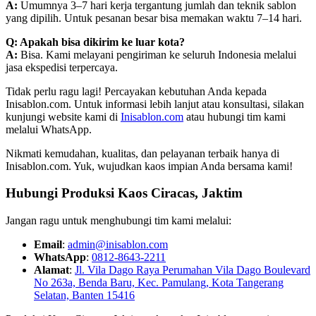
A:
Umumnya 3–7 hari kerja tergantung jumlah dan teknik sablon
yang dipilih. Untuk pesanan besar bisa memakan waktu 7–14 hari.
Q: Apakah bisa dikirim ke luar kota?
A:
Bisa. Kami melayani pengiriman ke seluruh Indonesia melalui
jasa ekspedisi terpercaya.
Tidak perlu ragu lagi! Percayakan kebutuhan Anda kepada
Inisablon.com. Untuk informasi lebih lanjut atau konsultasi, silakan
kunjungi website kami di
Inisablon.com
atau hubungi tim kami
melalui WhatsApp.
Nikmati kemudahan, kualitas, dan pelayanan terbaik hanya di
Inisablon.com. Yuk, wujudkan kaos impian Anda bersama kami!
Hubungi Produksi Kaos Ciracas, Jaktim
Jangan ragu untuk menghubungi tim kami melalui:
Email
:
admin@inisablon.com
WhatsApp
:
0812-8643-2211
Alamat
:
Jl. Vila Dago Raya Perumahan Vila Dago Boulevard
No 263a, Benda Baru, Kec. Pamulang, Kota Tangerang
Selatan, Banten 15416