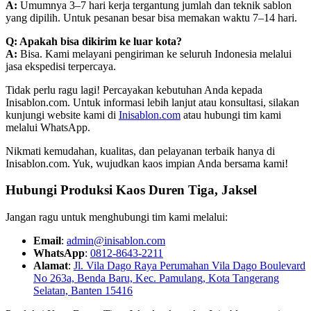
A:
Umumnya 3–7 hari kerja tergantung jumlah dan teknik sablon
yang dipilih. Untuk pesanan besar bisa memakan waktu 7–14 hari.
Q: Apakah bisa dikirim ke luar kota?
A:
Bisa. Kami melayani pengiriman ke seluruh Indonesia melalui
jasa ekspedisi terpercaya.
Tidak perlu ragu lagi! Percayakan kebutuhan Anda kepada
Inisablon.com. Untuk informasi lebih lanjut atau konsultasi, silakan
kunjungi website kami di
Inisablon.com
atau hubungi tim kami
melalui WhatsApp.
Nikmati kemudahan, kualitas, dan pelayanan terbaik hanya di
Inisablon.com. Yuk, wujudkan kaos impian Anda bersama kami!
Hubungi Produksi Kaos Duren Tiga, Jaksel
Jangan ragu untuk menghubungi tim kami melalui:
Email
:
admin@inisablon.com
WhatsApp
:
0812-8643-2211
Alamat
:
Jl. Vila Dago Raya Perumahan Vila Dago Boulevard
No 263a, Benda Baru, Kec. Pamulang, Kota Tangerang
Selatan, Banten 15416