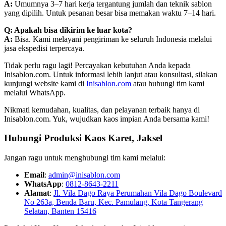
A:
Umumnya 3–7 hari kerja tergantung jumlah dan teknik sablon
yang dipilih. Untuk pesanan besar bisa memakan waktu 7–14 hari.
Q: Apakah bisa dikirim ke luar kota?
A:
Bisa. Kami melayani pengiriman ke seluruh Indonesia melalui
jasa ekspedisi terpercaya.
Tidak perlu ragu lagi! Percayakan kebutuhan Anda kepada
Inisablon.com. Untuk informasi lebih lanjut atau konsultasi, silakan
kunjungi website kami di
Inisablon.com
atau hubungi tim kami
melalui WhatsApp.
Nikmati kemudahan, kualitas, dan pelayanan terbaik hanya di
Inisablon.com. Yuk, wujudkan kaos impian Anda bersama kami!
Hubungi Produksi Kaos Karet, Jaksel
Jangan ragu untuk menghubungi tim kami melalui:
Email
:
admin@inisablon.com
WhatsApp
:
0812-8643-2211
Alamat
:
Jl. Vila Dago Raya Perumahan Vila Dago Boulevard
No 263a, Benda Baru, Kec. Pamulang, Kota Tangerang
Selatan, Banten 15416