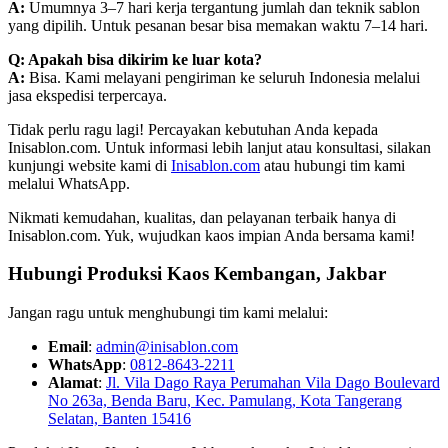
A:
Umumnya 3–7 hari kerja tergantung jumlah dan teknik sablon
yang dipilih. Untuk pesanan besar bisa memakan waktu 7–14 hari.
Q: Apakah bisa dikirim ke luar kota?
A:
Bisa. Kami melayani pengiriman ke seluruh Indonesia melalui
jasa ekspedisi terpercaya.
Tidak perlu ragu lagi! Percayakan kebutuhan Anda kepada
Inisablon.com. Untuk informasi lebih lanjut atau konsultasi, silakan
kunjungi website kami di
Inisablon.com
atau hubungi tim kami
melalui WhatsApp.
Nikmati kemudahan, kualitas, dan pelayanan terbaik hanya di
Inisablon.com. Yuk, wujudkan kaos impian Anda bersama kami!
Hubungi Produksi Kaos Kembangan, Jakbar
Jangan ragu untuk menghubungi tim kami melalui:
Email
:
admin@inisablon.com
WhatsApp
:
0812-8643-2211
Alamat
:
Jl. Vila Dago Raya Perumahan Vila Dago Boulevard
No 263a, Benda Baru, Kec. Pamulang, Kota Tangerang
Selatan, Banten 15416