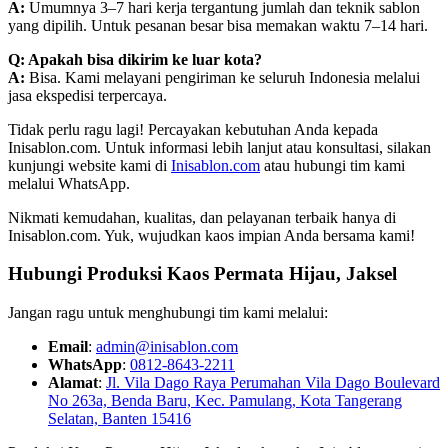
A:
Umumnya 3–7 hari kerja tergantung jumlah dan teknik sablon
yang dipilih. Untuk pesanan besar bisa memakan waktu 7–14 hari.
Q: Apakah bisa dikirim ke luar kota?
A:
Bisa. Kami melayani pengiriman ke seluruh Indonesia melalui
jasa ekspedisi terpercaya.
Tidak perlu ragu lagi! Percayakan kebutuhan Anda kepada
Inisablon.com. Untuk informasi lebih lanjut atau konsultasi, silakan
kunjungi website kami di
Inisablon.com
atau hubungi tim kami
melalui WhatsApp.
Nikmati kemudahan, kualitas, dan pelayanan terbaik hanya di
Inisablon.com. Yuk, wujudkan kaos impian Anda bersama kami!
Hubungi Produksi Kaos Permata Hijau, Jaksel
Jangan ragu untuk menghubungi tim kami melalui:
Email
:
admin@inisablon.com
WhatsApp
:
0812-8643-2211
Alamat
:
Jl. Vila Dago Raya Perumahan Vila Dago Boulevard
No 263a, Benda Baru, Kec. Pamulang, Kota Tangerang
Selatan, Banten 15416