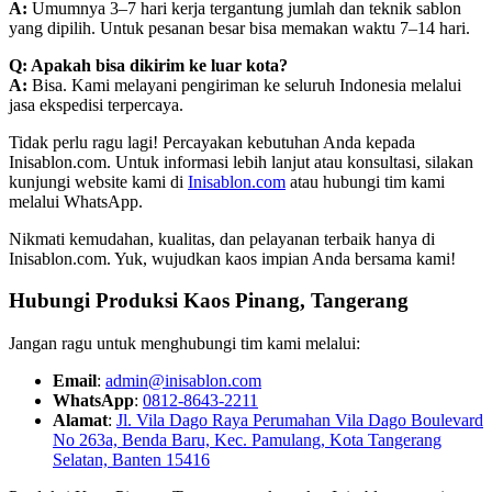
A:
Umumnya 3–7 hari kerja tergantung jumlah dan teknik sablon
yang dipilih. Untuk pesanan besar bisa memakan waktu 7–14 hari.
Q: Apakah bisa dikirim ke luar kota?
A:
Bisa. Kami melayani pengiriman ke seluruh Indonesia melalui
jasa ekspedisi terpercaya.
Tidak perlu ragu lagi! Percayakan kebutuhan Anda kepada
Inisablon.com. Untuk informasi lebih lanjut atau konsultasi, silakan
kunjungi website kami di
Inisablon.com
atau hubungi tim kami
melalui WhatsApp.
Nikmati kemudahan, kualitas, dan pelayanan terbaik hanya di
Inisablon.com. Yuk, wujudkan kaos impian Anda bersama kami!
Hubungi Produksi Kaos Pinang, Tangerang
Jangan ragu untuk menghubungi tim kami melalui:
Email
:
admin@inisablon.com
WhatsApp
:
0812-8643-2211
Alamat
:
Jl. Vila Dago Raya Perumahan Vila Dago Boulevard
No 263a, Benda Baru, Kec. Pamulang, Kota Tangerang
Selatan, Banten 15416