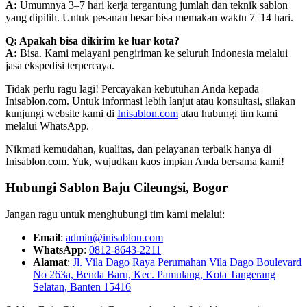
A:
Umumnya 3–7 hari kerja tergantung jumlah dan teknik sablon
yang dipilih. Untuk pesanan besar bisa memakan waktu 7–14 hari.
Q: Apakah bisa dikirim ke luar kota?
A:
Bisa. Kami melayani pengiriman ke seluruh Indonesia melalui
jasa ekspedisi terpercaya.
Tidak perlu ragu lagi! Percayakan kebutuhan Anda kepada
Inisablon.com. Untuk informasi lebih lanjut atau konsultasi, silakan
kunjungi website kami di
Inisablon.com
atau hubungi tim kami
melalui WhatsApp.
Nikmati kemudahan, kualitas, dan pelayanan terbaik hanya di
Inisablon.com. Yuk, wujudkan kaos impian Anda bersama kami!
Hubungi Sablon Baju Cileungsi, Bogor
Jangan ragu untuk menghubungi tim kami melalui:
Email
:
admin@inisablon.com
WhatsApp
:
0812-8643-2211
Alamat
:
Jl. Vila Dago Raya Perumahan Vila Dago Boulevard
No 263a, Benda Baru, Kec. Pamulang, Kota Tangerang
Selatan, Banten 15416