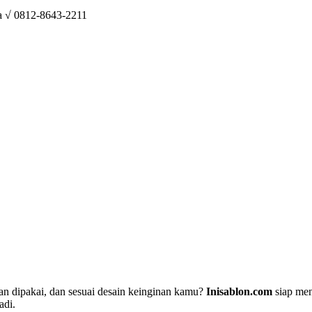
a √ 0812-8643-2211
n dipakai, dan sesuai desain keinginan kamu?
Inisablon.com
siap men
adi.