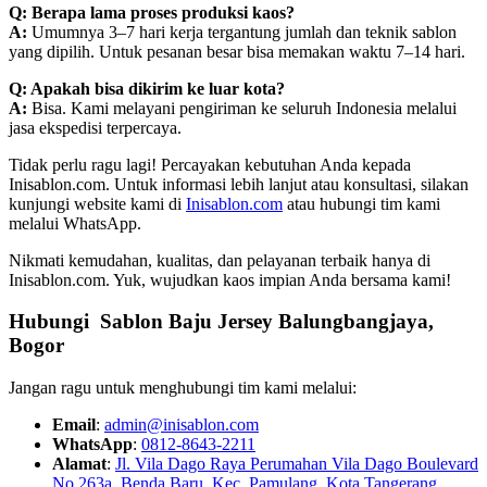
Q: Berapa lama proses produksi kaos?
A:
Umumnya 3–7 hari kerja tergantung jumlah dan teknik sablon
yang dipilih. Untuk pesanan besar bisa memakan waktu 7–14 hari.
Q: Apakah bisa dikirim ke luar kota?
A:
Bisa. Kami melayani pengiriman ke seluruh Indonesia melalui
jasa ekspedisi terpercaya.
Tidak perlu ragu lagi! Percayakan kebutuhan Anda kepada
Inisablon.com. Untuk informasi lebih lanjut atau konsultasi, silakan
kunjungi website kami di
Inisablon.com
atau hubungi tim kami
melalui WhatsApp.
Nikmati kemudahan, kualitas, dan pelayanan terbaik hanya di
Inisablon.com. Yuk, wujudkan kaos impian Anda bersama kami!
Hubungi Sablon Baju Jersey
Balungbangjaya,
Bogor
Jangan ragu untuk menghubungi tim kami melalui:
Email
:
admin@inisablon.com
WhatsApp
:
0812-8643-2211
Alamat
:
Jl. Vila Dago Raya Perumahan Vila Dago Boulevard
No 263a, Benda Baru, Kec. Pamulang, Kota Tangerang