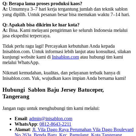
Q: Berapa lama proses produksi kaos?
A:
Umumnya 3–7 hari kerja tergantung jumlah dan teknik sablon
yang dipilih. Untuk pesanan besar bisa memakan waktu 7–14 hari.
Q: Apakah bisa dikirim ke luar kota?
A:
Bisa. Kami melayani pengiriman ke seluruh Indonesia melalui
jasa ekspedisi terpercaya.
Tidak perlu ragu lagi! Percayakan kebutuhan Anda kepada
Inisablon.com. Untuk informasi lebih lanjut atau konsultasi, silakan
kunjungi website kami di
Inisablon.com
atau hubungi tim kami
melalui WhatsApp.
Nikmati kemudahan, kualitas, dan pelayanan terbaik hanya di
Inisablon.com. Yuk, wujudkan kaos impian Anda bersama kami!
Hubungi Sablon Baju Jersey
Batuceper,
Tangerang
Jangan ragu untuk menghubungi tim kami melalui:
Email
:
admin@inisablon.com
WhatsApp
:
0812-8643-2211
Alamat
:
Jl. Vila Dago Raya Perumahan Vila Dago Boulevard
No 263a, Benda Baru, Kec. Pamulang, Kota Tangerang