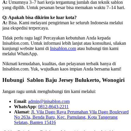
A:
Umumnya 3–7 hari kerja tergantung jumlah dan teknik sablon
yang dipilih. Untuk pesanan besar bisa memakan waktu 7–14 hari.
Q: Apakah bisa dikirim ke luar kota?
A:
Bisa. Kami melayani pengiriman ke seluruh Indonesia melalui
jasa ekspedisi terpercaya.
Tidak perlu ragu lagi! Percayakan kebutuhan Anda kepada
Inisablon.com. Untuk informasi lebih lanjut atau konsultasi, silakan
kunjungi website kami di
Inisablon.com
atau hubungi tim kami
melalui WhatsApp.
Nikmati kemudahan, kualitas, dan pelayanan terbaik hanya di
Inisablon.com. Yuk, wujudkan kaos impian Anda bersama kami!
Hubungi Sablon Baju Jersey Bulukerto, Wonogiri
Jangan ragu untuk menghubungi tim kami melalui:
Email
:
admin@inisablon.com
WhatsApp
:
0812-8643-2211
Alamat
:
Jl. Vila Dago Raya Perumahan Vila Dago Boulevard
No 263a, Benda Baru, Kec. Pamulang, Kota Tangerang
Selatan, Banten 15416