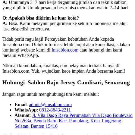
A:
Umumnya 3–7 hari kerja tergantung jumlah dan teknik sablon
yang dipilih. Untuk pesanan besar bisa memakan waktu 7–14 hari.
Q: Apakah bisa dikirim ke luar kota?
A:
Bisa. Kami melayani pengiriman ke seluruh Indonesia melalui
jasa ekspedisi terpercaya.
Tidak perlu ragu lagi! Percayakan kebutuhan Anda kepada
Inisablon.com. Untuk informasi lebih lanjut atau konsultasi, silakan
kunjungi website kami di
Inisablon.com
atau hubungi tim kami
melalui WhatsApp.
Nikmati kemudahan, kualitas, dan pelayanan terbaik hanya di
Inisablon.com. Yuk, wujudkan kaos impian Anda bersama kami!
Hubungi Sablon Baju Jersey Candisari, Semarang
Jangan ragu untuk menghubungi tim kami melalui:
Email
:
admin@inisablon.com
WhatsApp
:
0812-8643-2211
Alamat
:
Jl. Vila Dago Raya Perumahan Vila Dago Boulevard
No 263a, Benda Baru, Kec. Pamulang, Kota Tangerang
Selatan, Banten 15416