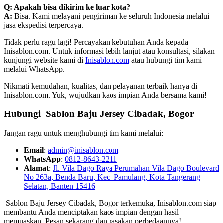
Q: Apakah bisa dikirim ke luar kota?
A:
Bisa. Kami melayani pengiriman ke seluruh Indonesia melalui
jasa ekspedisi terpercaya.
Tidak perlu ragu lagi! Percayakan kebutuhan Anda kepada
Inisablon.com. Untuk informasi lebih lanjut atau konsultasi, silakan
kunjungi website kami di
Inisablon.com
atau hubungi tim kami
melalui WhatsApp.
Nikmati kemudahan, kualitas, dan pelayanan terbaik hanya di
Inisablon.com. Yuk, wujudkan kaos impian Anda bersama kami!
Hubungi Sablon Baju Jersey
Cibadak, Bogor
Jangan ragu untuk menghubungi tim kami melalui:
Email
:
admin@inisablon.com
WhatsApp
:
0812-8643-2211
Alamat
:
Jl. Vila Dago Raya Perumahan Vila Dago Boulevard
No 263a, Benda Baru, Kec. Pamulang, Kota Tangerang
Selatan, Banten 15416
Sablon Baju Jersey Cibadak, Bogor terkemuka, Inisablon.com siap
membantu Anda menciptakan kaos impian dengan hasil
memuaskan. Pesan sekarang dan rasakan perbedaannya!