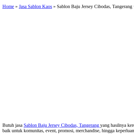
Home
»
Jasa Sablon Kaos
»
Sablon Baju Jersey Cibodas, Tangerang
Butuh jasa
Sablon Baju Jersey Cibodas, Tangerang
yang hasilnya ke
baik untuk komunitas, event, promosi, merchandise, hingga keperluan