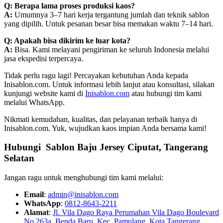
Q: Berapa lama proses produksi kaos?
A:
Umumnya 3–7 hari kerja tergantung jumlah dan teknik sablon
yang dipilih. Untuk pesanan besar bisa memakan waktu 7–14 hari.
Q: Apakah bisa dikirim ke luar kota?
A:
Bisa. Kami melayani pengiriman ke seluruh Indonesia melalui
jasa ekspedisi terpercaya.
Tidak perlu ragu lagi! Percayakan kebutuhan Anda kepada
Inisablon.com. Untuk informasi lebih lanjut atau konsultasi, silakan
kunjungi website kami di
Inisablon.com
atau hubungi tim kami
melalui WhatsApp.
Nikmati kemudahan, kualitas, dan pelayanan terbaik hanya di
Inisablon.com. Yuk, wujudkan kaos impian Anda bersama kami!
Hubungi Sablon Baju Jersey
Ciputat, Tangerang
Selatan
Jangan ragu untuk menghubungi tim kami melalui:
Email
:
admin@inisablon.com
WhatsApp
:
0812-8643-2211
Alamat
:
Jl. Vila Dago Raya Perumahan Vila Dago Boulevard
No 263a, Benda Baru, Kec. Pamulang, Kota Tangerang