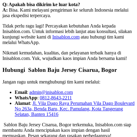
Q: Apakah bisa dikirim ke luar kota?
A:
Bisa. Kami melayani pengiriman ke seluruh Indonesia melalui
jasa ekspedisi terpercaya.
Tidak perlu ragu lagi! Percayakan kebutuhan Anda kepada
Inisablon.com. Untuk informasi lebih lanjut atau konsultasi, silakan
kunjungi website kami di
Inisablon.com
atau hubungi tim kami
melalui WhatsApp.
Nikmati kemudahan, kualitas, dan pelayanan terbaik hanya di
Inisablon.com. Yuk, wujudkan kaos impian Anda bersama kami!
Hubungi Sablon Baju Jersey
Cisarua, Bogor
Jangan ragu untuk menghubungi tim kami melalui:
Email
:
admin@inisablon.com
WhatsApp
:
0812-8643-2211
Alamat
:
Jl. Vila Dago Raya Perumahan Vila Dago Boulevard
No 263a, Benda Baru, Kec. Pamulang, Kota Tangerang
Selatan, Banten 15416
Sablon Baju Jersey Cisarua, Bogor terkemuka, Inisablon.com siap
membantu Anda menciptakan kaos impian dengan hasil
memuaskan. Pesan sekarang dan rasakan perbedaannya!