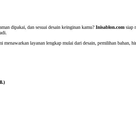
yaman dipakai, dan sesuai desain keinginan kamu?
Inisablon.com
siap 
adi.
mi menawarkan layanan lengkap mulai dari desain, pemilihan bahan, h
l.)