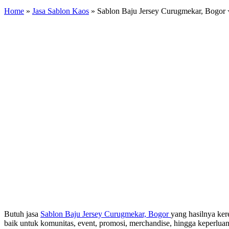
Home
»
Jasa Sablon Kaos
»
Sablon Baju Jersey Curugmekar, Bogor 
Butuh jasa
Sablon Baju Jersey Curugmekar, Bogor
yang hasilnya ker
baik untuk komunitas, event, promosi, merchandise, hingga keperluan