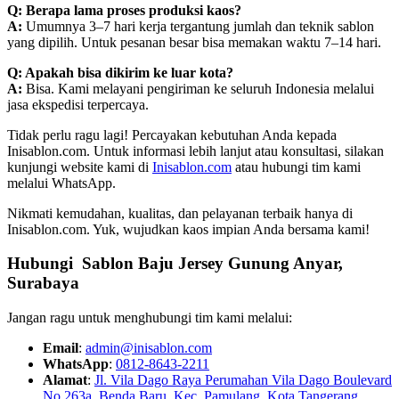
Q: Berapa lama proses produksi kaos?
A:
Umumnya 3–7 hari kerja tergantung jumlah dan teknik sablon
yang dipilih. Untuk pesanan besar bisa memakan waktu 7–14 hari.
Q: Apakah bisa dikirim ke luar kota?
A:
Bisa. Kami melayani pengiriman ke seluruh Indonesia melalui
jasa ekspedisi terpercaya.
Tidak perlu ragu lagi! Percayakan kebutuhan Anda kepada
Inisablon.com. Untuk informasi lebih lanjut atau konsultasi, silakan
kunjungi website kami di
Inisablon.com
atau hubungi tim kami
melalui WhatsApp.
Nikmati kemudahan, kualitas, dan pelayanan terbaik hanya di
Inisablon.com. Yuk, wujudkan kaos impian Anda bersama kami!
Hubungi Sablon Baju Jersey Gunung Anyar,
Surabaya
Jangan ragu untuk menghubungi tim kami melalui:
Email
:
admin@inisablon.com
WhatsApp
:
0812-8643-2211
Alamat
:
Jl. Vila Dago Raya Perumahan Vila Dago Boulevard
No 263a, Benda Baru, Kec. Pamulang, Kota Tangerang