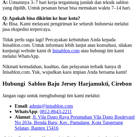
A:
Umumnya 3–7 hari kerja tergantung jumlah dan teknik sablon
yang dipilih. Untuk pesanan besar bisa memakan waktu 7–14 hari.
Q: Apakah bisa dikirim ke luar kota?
A:
Bisa. Kami melayani pengiriman ke seluruh Indonesia melalui
jasa ekspedisi terpercaya.
Tidak perlu ragu lagi! Percayakan kebutuhan Anda kepada
Inisablon.com. Untuk informasi lebih lanjut atau konsultasi, silakan
kunjungi website kami di
Inisablon.com
atau hubungi tim kami
melalui WhatsApp.
Nikmati kemudahan, kualitas, dan pelayanan terbaik hanya di
Inisablon.com. Yuk, wujudkan kaos impian Anda bersama kami!
Hubungi Sablon Baju Jersey Harjamukti, Cirebon
Jangan ragu untuk menghubungi tim kami melalui:
Email
:
admin@inisablon.com
WhatsApp
:
0812-8643-2211
Alamat
:
Jl. Vila Dago Raya Perumahan Vila Dago Boulevard
No 263a, Benda Baru, Kec. Pamulang, Kota Tangerang
Selatan, Banten 15416