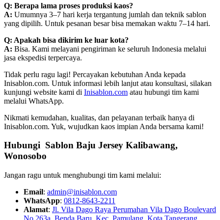
Q: Berapa lama proses produksi kaos?
A:
Umumnya 3–7 hari kerja tergantung jumlah dan teknik sablon
yang dipilih. Untuk pesanan besar bisa memakan waktu 7–14 hari.
Q: Apakah bisa dikirim ke luar kota?
A:
Bisa. Kami melayani pengiriman ke seluruh Indonesia melalui
jasa ekspedisi terpercaya.
Tidak perlu ragu lagi! Percayakan kebutuhan Anda kepada
Inisablon.com. Untuk informasi lebih lanjut atau konsultasi, silakan
kunjungi website kami di
Inisablon.com
atau hubungi tim kami
melalui WhatsApp.
Nikmati kemudahan, kualitas, dan pelayanan terbaik hanya di
Inisablon.com. Yuk, wujudkan kaos impian Anda bersama kami!
Hubungi Sablon Baju Jersey Kalibawang,
Wonosobo
Jangan ragu untuk menghubungi tim kami melalui:
Email
:
admin@inisablon.com
WhatsApp
:
0812-8643-2211
Alamat
:
Jl. Vila Dago Raya Perumahan Vila Dago Boulevard
No 263a, Benda Baru, Kec. Pamulang, Kota Tangerang