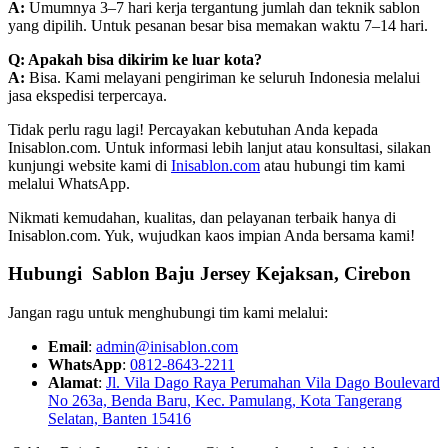
A:
Umumnya 3–7 hari kerja tergantung jumlah dan teknik sablon
yang dipilih. Untuk pesanan besar bisa memakan waktu 7–14 hari.
Q: Apakah bisa dikirim ke luar kota?
A:
Bisa. Kami melayani pengiriman ke seluruh Indonesia melalui
jasa ekspedisi terpercaya.
Tidak perlu ragu lagi! Percayakan kebutuhan Anda kepada
Inisablon.com. Untuk informasi lebih lanjut atau konsultasi, silakan
kunjungi website kami di
Inisablon.com
atau hubungi tim kami
melalui WhatsApp.
Nikmati kemudahan, kualitas, dan pelayanan terbaik hanya di
Inisablon.com. Yuk, wujudkan kaos impian Anda bersama kami!
Hubungi Sablon Baju Jersey Kejaksan, Cirebon
Jangan ragu untuk menghubungi tim kami melalui:
Email
:
admin@inisablon.com
WhatsApp
:
0812-8643-2211
Alamat
:
Jl. Vila Dago Raya Perumahan Vila Dago Boulevard
No 263a, Benda Baru, Kec. Pamulang, Kota Tangerang
Selatan, Banten 15416