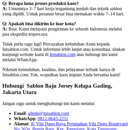
Q: Berapa lama proses produksi kaos?
A:
Umumnya 3–7 hari kerja tergantung jumlah dan teknik sablon
yang dipilih. Untuk pesanan besar bisa memakan waktu 7–14 hari.
Q: Apakah bisa dikirim ke luar kota?
A:
Bisa. Kami melayani pengiriman ke seluruh Indonesia melalui
jasa ekspedisi terpercaya.
Tidak perlu ragu lagi! Percayakan kebutuhan Anda kepada
Inisablon.com. Untuk informasi lebih lanjut atau konsultasi, silakan
kunjungi website kami di
Inisablon.com
atau hubungi tim kami
melalui WhatsApp.
Nikmati kemudahan, kualitas, dan pelayanan terbaik hanya di
Inisablon.com. Yuk, wujudkan kaos impian Anda bersama kami!
Hubungi Sablon Baju Jersey
Kelapa Gading,
Jakarta Utara
Jangan ragu untuk menghubungi tim kami melalui:
Email
:
admin@inisablon.com
WhatsApp
:
0812-8643-2211
Alamat
:
Jl. Vila Dago Raya Perumahan Vila Dago Boulevard
No 263a, Benda Baru, Kec. Pamulang, Kota Tangerang