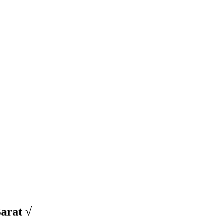
arat √