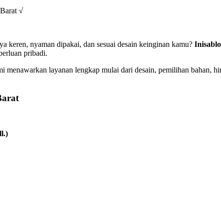
Barat √
nya keren, nyaman dipakai, dan sesuai desain keinginan kamu?
Inisabl
erluan pribadi.
mi menawarkan layanan lengkap mulai dari desain, pemilihan bahan, h
Barat
l.)