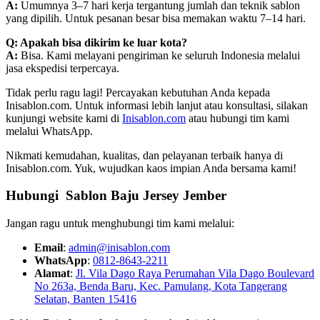
A:
Umumnya 3–7 hari kerja tergantung jumlah dan teknik sablon
yang dipilih. Untuk pesanan besar bisa memakan waktu 7–14 hari.
Q: Apakah bisa dikirim ke luar kota?
A:
Bisa. Kami melayani pengiriman ke seluruh Indonesia melalui
jasa ekspedisi terpercaya.
Tidak perlu ragu lagi! Percayakan kebutuhan Anda kepada
Inisablon.com. Untuk informasi lebih lanjut atau konsultasi, silakan
kunjungi website kami di
Inisablon.com
atau hubungi tim kami
melalui WhatsApp.
Nikmati kemudahan, kualitas, dan pelayanan terbaik hanya di
Inisablon.com. Yuk, wujudkan kaos impian Anda bersama kami!
Hubungi Sablon Baju Jersey Jember
Jangan ragu untuk menghubungi tim kami melalui:
Email
:
admin@inisablon.com
WhatsApp
:
0812-8643-2211
Alamat
:
Jl. Vila Dago Raya Perumahan Vila Dago Boulevard
No 263a, Benda Baru, Kec. Pamulang, Kota Tangerang
Selatan, Banten 15416