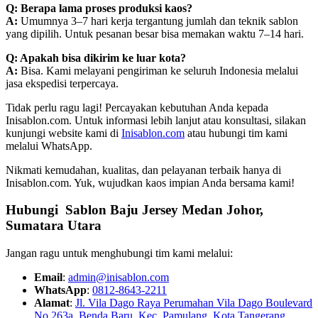
Q: Berapa lama proses produksi kaos?
A:
Umumnya 3–7 hari kerja tergantung jumlah dan teknik sablon
yang dipilih. Untuk pesanan besar bisa memakan waktu 7–14 hari.
Q: Apakah bisa dikirim ke luar kota?
A:
Bisa. Kami melayani pengiriman ke seluruh Indonesia melalui
jasa ekspedisi terpercaya.
Tidak perlu ragu lagi! Percayakan kebutuhan Anda kepada
Inisablon.com. Untuk informasi lebih lanjut atau konsultasi, silakan
kunjungi website kami di
Inisablon.com
atau hubungi tim kami
melalui WhatsApp.
Nikmati kemudahan, kualitas, dan pelayanan terbaik hanya di
Inisablon.com. Yuk, wujudkan kaos impian Anda bersama kami!
Hubungi Sablon Baju Jersey Medan Johor,
Sumatara Utara
Jangan ragu untuk menghubungi tim kami melalui:
Email
:
admin@inisablon.com
WhatsApp
:
0812-8643-2211
Alamat
:
Jl. Vila Dago Raya Perumahan Vila Dago Boulevard
No 263a, Benda Baru, Kec. Pamulang, Kota Tangerang