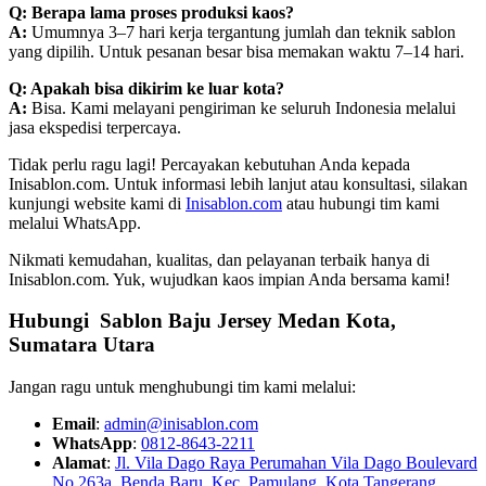
Q: Berapa lama proses produksi kaos?
A:
Umumnya 3–7 hari kerja tergantung jumlah dan teknik sablon
yang dipilih. Untuk pesanan besar bisa memakan waktu 7–14 hari.
Q: Apakah bisa dikirim ke luar kota?
A:
Bisa. Kami melayani pengiriman ke seluruh Indonesia melalui
jasa ekspedisi terpercaya.
Tidak perlu ragu lagi! Percayakan kebutuhan Anda kepada
Inisablon.com. Untuk informasi lebih lanjut atau konsultasi, silakan
kunjungi website kami di
Inisablon.com
atau hubungi tim kami
melalui WhatsApp.
Nikmati kemudahan, kualitas, dan pelayanan terbaik hanya di
Inisablon.com. Yuk, wujudkan kaos impian Anda bersama kami!
Hubungi Sablon Baju Jersey Medan Kota,
Sumatara Utara
Jangan ragu untuk menghubungi tim kami melalui:
Email
:
admin@inisablon.com
WhatsApp
:
0812-8643-2211
Alamat
:
Jl. Vila Dago Raya Perumahan Vila Dago Boulevard
No 263a, Benda Baru, Kec. Pamulang, Kota Tangerang